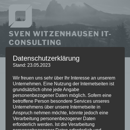
Zum
Inhalt
springen
SVEN WITZENHAUSEN IT-
CONSULTING
klar, rational, zielorientiert
Datenschutzerklärung
Stand: 23.05.2023
Menü
Wir freuen uns sehr über Ihr Interesse an unserem
Unternehmen. Eine Nutzung der Internetseiten ist
PORTFOLIO
grundsätzlich ohne jede Angabe
personenbezogener Daten möglich. Sofern eine
betroffene Person besondere Services unseres
Unternehmens über unsere Internetseite in
Gulp
Anspruch nehmen möchte, könnte jedoch eine
Verarbeitung personenbezogener Daten
erforderlich werden. Ist die Verarbeitung
Freelancermap